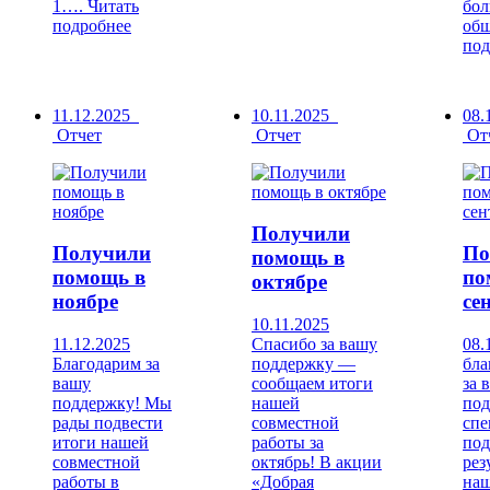
1….
Читать
бол
подробнее
об
под
11.12.2025
10.11.2025
08.
Отчет
Отчет
От
Получили
Получили
По
помощь в
помощь в
по
октябре
ноябре
се
10.11.2025
11.12.2025
Спасибо за вашу
08.
Благодарим за
поддержку —
бла
вашу
сообщаем итоги
за 
поддержку! Мы
нашей
под
рады подвести
совместной
сп
итоги нашей
работы за
под
совместной
октябрь! В акции
рез
работы в
«Добрая
на