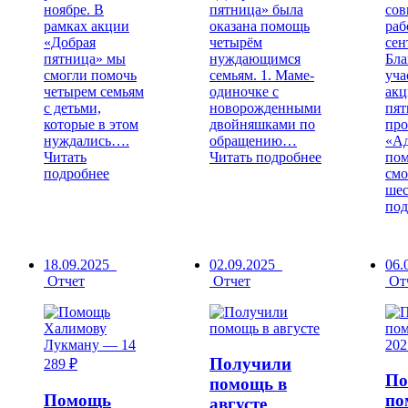
ноябре. В
пятница» была
сов
рамках акции
оказана помощь
раб
«Добрая
четырём
сен
пятница» мы
нуждающимся
Бла
смогли помочь
семьям. 1. Маме-
уча
четырем семьям
одиночке с
акц
с детьми,
новорожденными
пят
которые в этом
двойняшками по
про
нуждались….
обращению…
«Ад
Читать
Читать подробнее
пом
подробнее
смо
ше
под
18.09.2025
02.09.2025
06.
Отчет
Отчет
От
Получили
По
помощь в
Помощь
по
августе