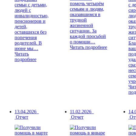
помочь четырём
семьи с детьми,
с д
семьям и людям,
людей с
сир
оказавшимся в
инвалидностью,
люд
трудной
пенсионеров и
ока
жизненной
детей,
тру
ситуации. За
оставшихся без
жи
каждой просьбой
попечения
сит
о помощи…
родителей. В
Бла
Читать подробнее
июне мы…
ва
Читать
под
подробнее
уда
сра
нес
сем
уч
Чит
под
13.04.2026
11.02.2026
14.
Отчет
Отчет
От