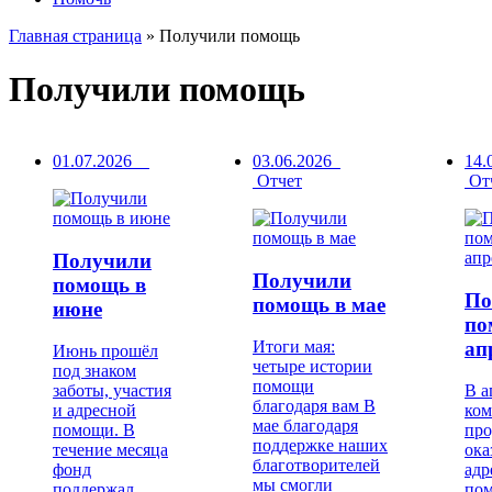
Главная страница
»
Получили помощь
Получили помощь
01.07.2026
03.06.2026
14.
Отчет
От
Получили
Получили
помощь в
По
помощь в мае
июне
по
ап
Итоги мая:
Июнь прошёл
четыре истории
под знаком
помощи
заботы, участия
В а
благодаря вам В
и адресной
ком
мае благодаря
помощи. В
пр
поддержке наших
течение месяца
ока
благотворителей
фонд
адр
мы смогли
поддержал
пом