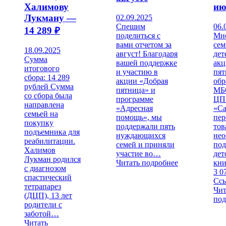
Халимову
ию
Лукману —
02.09.2025
Спешим
06.
14 289 ₽
поделиться с
Мн
вами отчетом за
сем
18.09.2025
август! Благодаря
дет
Сумма
вашей поддержке
акц
итогового
и участию в
пят
сбора: 14 289
акции «Добрая
об
рублей Сумма
пятница» и
МБ
со сбора была
программе
ЦП
направлена
«Адресная
«Са
семьей на
помощь», мы
пер
покупку
поддержали пять
тов
подъемника для
нуждающихся
нео
реабилитации.
семей и приняли
под
Халимов
участие во…
дет
Лукман родился
Читать подробнее
кни
с диагнозом
3 0
спастический
Сс
тетрапарез
Чит
(ДЦП), 13 лет
под
родители с
заботой…
Читать