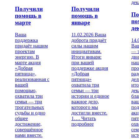
Получили
Получили
По
помощь в
помощь в
по
марте
январе
де
Ваша
11.02.2026 Ваша
поддержка
доброта придаёт
14.
придаёт нашим
силы нашим
Ваш
проектам
инициативам.
— э
энергию. В
Итоги января:
дви
марте акция
при вашей
на
«Добрая
поддержке акция
про
пятница»,
«Добрая
рад
реализованная с
пятница»
дел
вашей
охватила три
ито
помощью,
семьи — три
дек
охватила три
истории и единое
бла
семьи — три
важное дело,
ва
трогательных
которого мы
под
судьбы и одно
достигли вместе.
акц
общее
1….
Читать
пят
достижение,
подробнее
охв
совершённое
сем
нами вместе.
ист